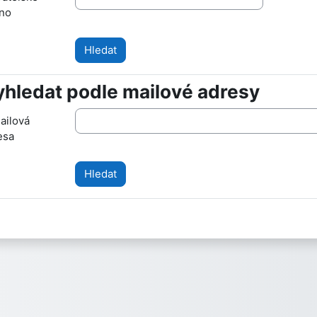
no
hledat podle mailové adresy
hledat podle mailové adresy
ailová
esa