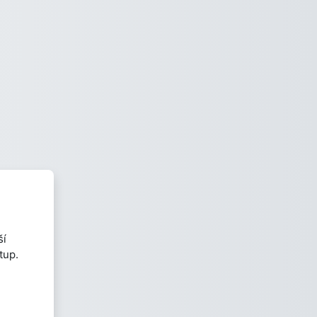
ší
tup.