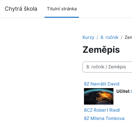
Přejít k hlavnímu obsahu
Chytrá škola
Titulní stránka
Kurzy
8. ročník
Ze
Zeměpis
Kategorie kurzů
8Z Navrátil David
Učitel:
8CZ Robert Riedl
8Z Milena Tomkova