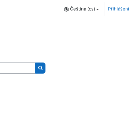
Čeština ‎(cs)‎
Přihlášení
Vyhledat kurzy