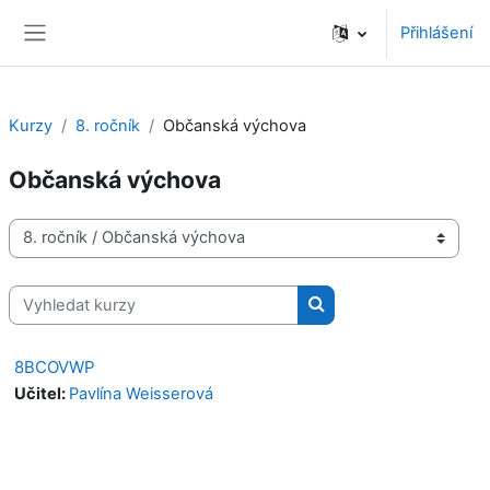
Přejít k hlavnímu obsahu
Přihlášení
Boční panel
Kurzy
8. ročník
Občanská výchova
Občanská výchova
Kategorie kurzů
Vyhledat kurzy
Vyhledat kurzy
8BCOVWP
Učitel:
Pavlína Weisserová