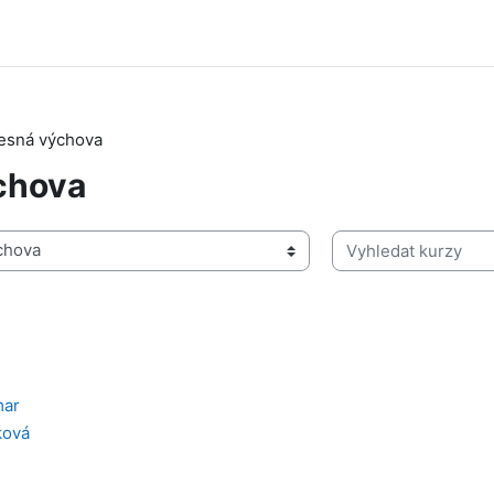
esná výchova
chova
Vyhledat kurzy
mar
ková