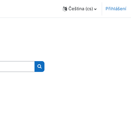
Čeština ‎(cs)‎
Přihlášení
Vyhledat kurzy