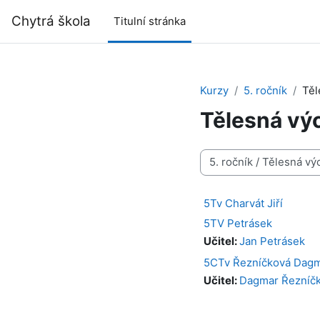
Přejít k hlavnímu obsahu
Chytrá škola
Titulní stránka
Kurzy
5. ročník
Těl
Tělesná vý
Kategorie kurzů
5Tv Charvát Jiří
5TV Petrásek
Učitel:
Jan Petrásek
5CTv Řezníčková Dag
Učitel:
Dagmar Řezníč