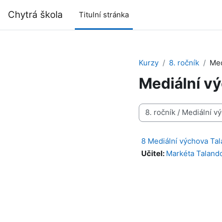
Přejít k hlavnímu obsahu
Chytrá škola
Titulní stránka
Kurzy
8. ročník
Med
Mediální v
Kategorie kurzů
8 Mediální výchova Ta
Učitel:
Markéta Taland