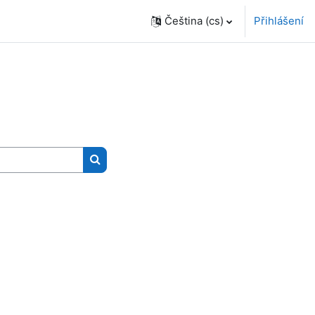
Čeština ‎(cs)‎
Přihlášení
Vyhledat kurzy