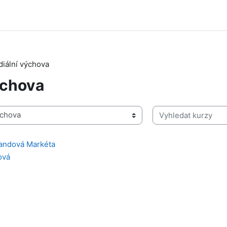
iální výchova
ýchova
Vyhledat kurzy
landová Markéta
ová