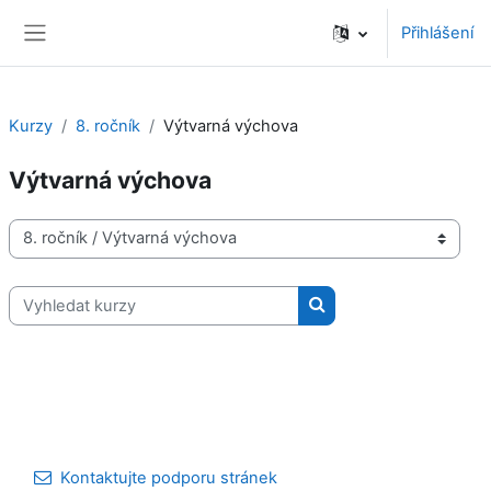
Přejít k hlavnímu obsahu
Přihlášení
Boční panel
Kurzy
8. ročník
Výtvarná výchova
Výtvarná výchova
Kategorie kurzů
Vyhledat kurzy
Vyhledat kurzy
Kontaktujte podporu stránek