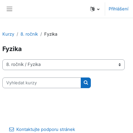
Přejít k hlavnímu obsahu
Přihlášení
Boční panel
Kurzy
8. ročník
Fyzika
Fyzika
Kategorie kurzů
Vyhledat kurzy
Vyhledat kurzy
Kontaktujte podporu stránek